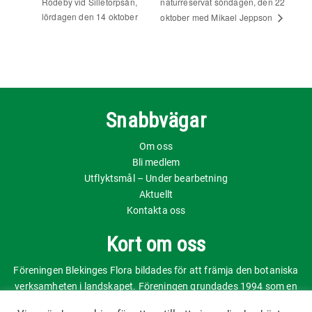
Rödeby vid Silletorpsån,
naturreservat söndagen, den 22
lördagen den 14 oktober
oktober med Mikael Jeppson
Snabbvägar
Om oss
Bli medlem
Utflyktsmål – Under bearbetning
Aktuellt
Kontakta oss
Kort om oss
Föreningen Blekinges Flora bildades för att främja den botaniska
verksamheten i landskapet. Föreningen grundades 1994 som en
fortsättning på det nyligen avslutade inventeringsprojektet.