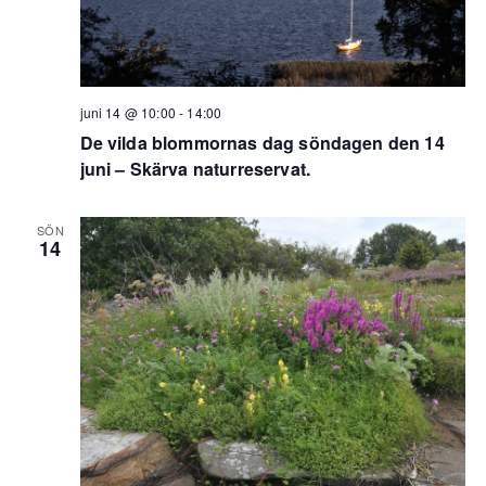
juni 14 @ 10:00
-
14:00
De vilda blommornas dag söndagen den 14
juni – Skärva naturreservat.
SÖN
14