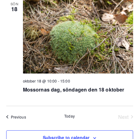
SÖN
18
oktober 18 @ 10:00
-
15:00
Mossornas dag, söndagen den 18 oktober
Today
Next
Events
Previous
Events
Subscribe to calendar